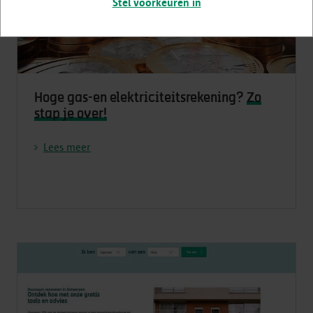
Stel voorkeuren in
Hoge gas-en elektriciteitsrekening?
Zo
stap je over!
Lees meer