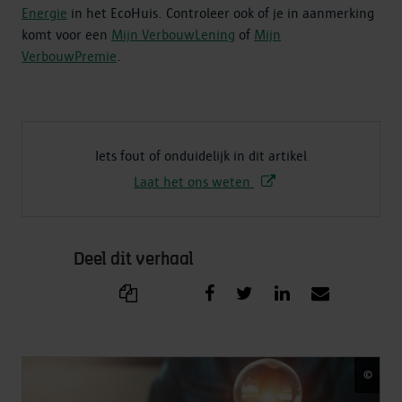
Energie
in het EcoHuis. Controleer ook of je in aanmerking
komt voor een
Mijn VerbouwLening
of
Mijn
VerbouwPremie
.
Iets fout of onduidelijk in dit artikel
Laat het ons weten
Deel dit verhaal
©
Gett