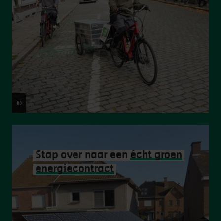
©
Jasper Leonard
Stap over naar een
écht groen
energiecontract