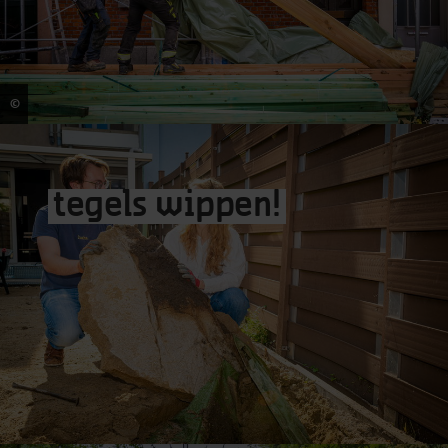
©
Frederik Beyens
tegels
wippen
!