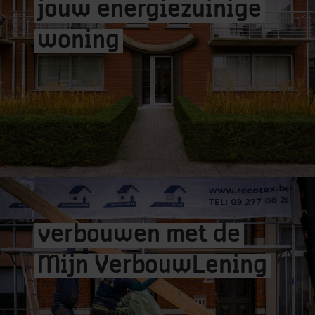
jouw
energiezuinige
woning
Dakrenovatie
verbouwen met de
Mijn VerbouwLening