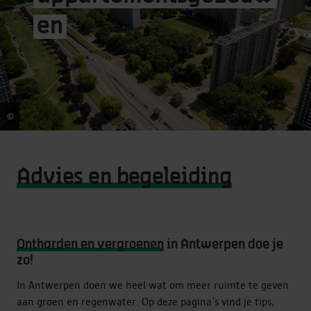
de
lucht
en
©
Skyvision
Advies en begeleiding
Ontharden en vergroenen
in Antwerpen doe je
zo!
In Antwerpen doen we heel wat om meer ruimte te geven
aan groen en regenwater. Op deze pagina’s vind je tips,