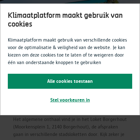
Klimaatplatform maakt gebruik van
cookies
Klimaatplatform maakt gebruik van verschillende cookies
voor de optimalisatie & veiligheid van de website. Je kan
kiezen om deze cookies toe te laten of te weigeren door
één van onderstaande knoppen te gebruiken
EcoHuis gesloten van dinsdag 30
juni tot en met maandag 31
Alle cookies toestaan
augustus 2026
Stel voorkeuren in
Het EcoHuis is gesloten wegens verbouwingswerken.
De dienstverlening gaat op verschillende locaties door.
Het algemene onthaal vind je in het Loket Borgerhout
(Moorkensplein 1, 2140 Borgerhout), de afspraken
gaan in verschillende stadsloketten door. Kijk zeker je