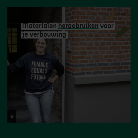
Materialen
hergebruiken
voor
je verbouwing
©
Ans Brys