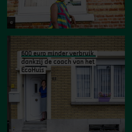
©
Victoriano Moreno
600 euro minder verbruik,
dankzij de coach van het
EcoHuis