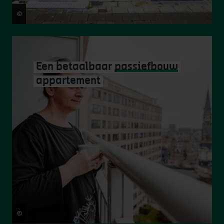
©
Matthias De Boeck
Een betaalbaar
passiefbouw
appartement
©
Matthias De Boeck