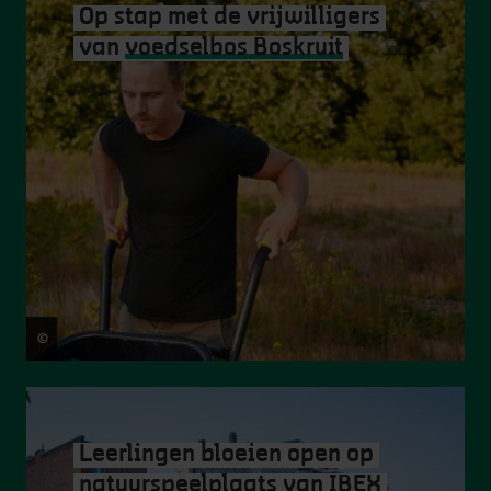
Op stap met de vrijwilligers
van
voedselbos Boskruit
©
Stad Antwerpen
Leerlingen bloeien open op
natuurspeelplaats van IBEX