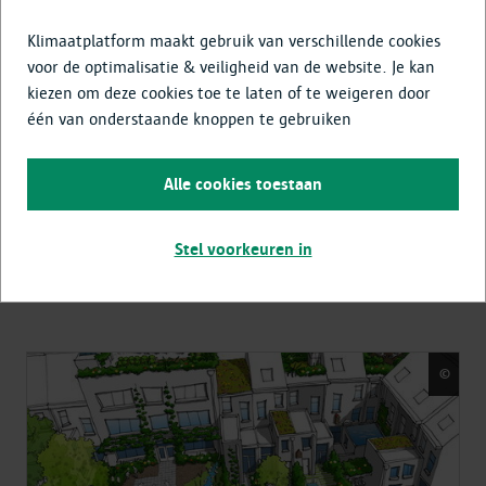
Klimaatplatform maakt gebruik van verschillende cookies
voor de optimalisatie & veiligheid van de website. Je kan
kiezen om deze cookies toe te laten of te weigeren door
Iets fout of onduidelijk in dit artikel
één van onderstaande knoppen te gebruiken
Laat het ons weten
Alle cookies toestaan
Deel deze pagina
Stel voorkeuren in
©
Sta