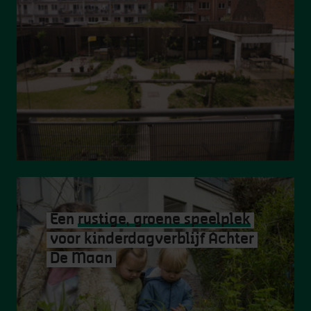
Een
rustige, groene speelplek
voor kinderdagverblijf Achter
De Maan