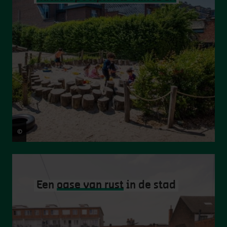
©
Frederik Beyens
Een
oase van rust
in de stad