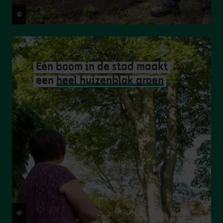
©
Frederik Beyens
Eén boom in de stad maakt
een
heel huizenblok groen
©
Jasper Leonard