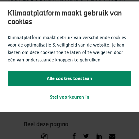
Hoe ouder en groter een boom wordt, hoe waardevoller hij
Klimaatplatform maakt gebruik van
is. Grote bomen geven meer schaduw en de nodige
cookies
verkoeling op hete dagen. Ze zorgen voor meer
biodiversiteit en slaan meer CO₂ op. Zo draagt elke boom bij
aan een beter klimaat én een leefbare woonomgeving.”
Klimaatplatform maakt gebruik van verschillende cookies
voor de optimalisatie & veiligheid van de website. Je kan
kiezen om deze cookies toe te laten of te weigeren door
één van onderstaande knoppen te gebruiken
Alle cookies toestaan
Iets fout of onduidelijk in dit artikel
Stel voorkeuren in
Laat het ons weten
Deel deze pagina