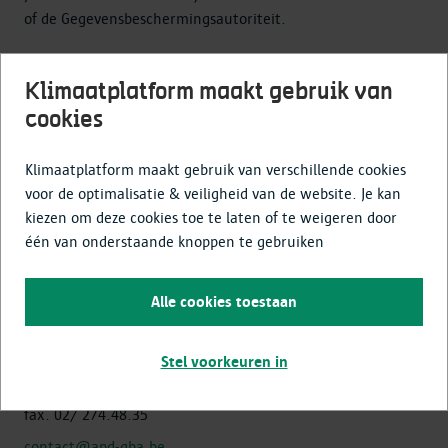
of de Gegevensbeschermingsautoriteit.
Vlaamse Toezichtscommissie
Klimaatplatform maakt gebruik van
Koning Albert II Laan 15
cookies
1210 Brussel
België
Klimaatplatform maakt gebruik van verschillende cookies
voor de optimalisatie & veiligheid van de website. Je kan
Tel. 02 553 20 85
kiezen om deze cookies toe te laten of te weigeren door
contact@toezichtcommissie.be
één van onderstaande knoppen te gebruiken
Gegevensbeschermingsautoriteit
Alle cookies toestaan
Drukpersstraat 35
1000 Brussel
Stel voorkeuren in
tel. 02/274.48.00
fax. 02/ 274.48.35
contact@apd-gba.be