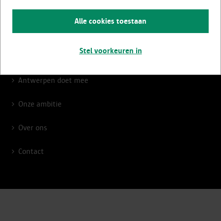
Advies en begeleiding
Alle cookies toestaan
Premies en subsidies
Stel voorkeuren in
Activiteiten
Antwerpen doet mee
Onze ambitie
Over ons
Contact