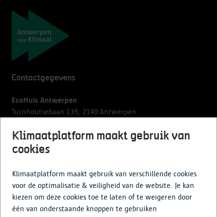
Navigatie
Contactgegevens
EcoHuis Antwerpen
Turnhoutsebaan 139, 2140 Antwerpen
Klimaatplatform maakt gebruik van
lwe@antwerpen.be
03 338 60 66
> elke werkdag van 09 tot 12.30 uur,
cookies
dinsdag/vrijdag ook van 13 tot 16 uur. Het gebouw is
gesloten op maandag.
Klimaatplatform maakt gebruik van verschillende cookies
voor de optimalisatie & veiligheid van de website. Je kan
kiezen om deze cookies toe te laten of te weigeren door
Sitemap
één van onderstaande knoppen te gebruiken