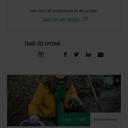
Iets fout of onduidelijk in dit artikel
Laat het ons weten
Deel dit artikel
©
Fred
1 jun.
- 7 okt.
Infomoment