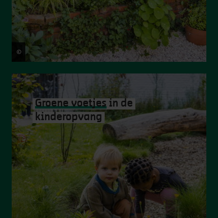
©
Frederik Beyens
Groene voetjes
in de
kinderopvang