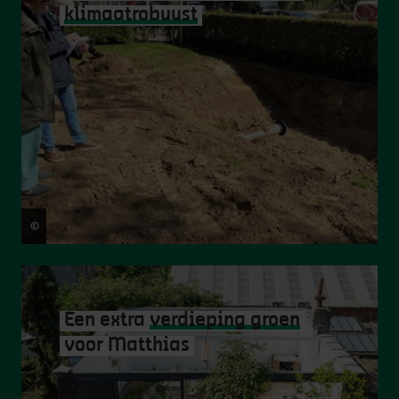
klimaatrobuust
©
Stad Antwerpen
Een extra
verdieping groen
voor Matthias