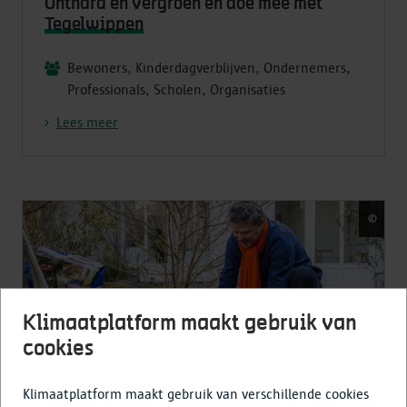
Onthard en vergroen en doe mee met
Tegelwippen
Bewoners, Kinderdagverblijven, Ondernemers,
Professionals, Scholen, Organisaties
Lees meer
©
Fred
Klimaatplatform maakt gebruik van
cookies
Klimaatplatform maakt gebruik van verschillende cookies
BreekUIT
: zo bestel je je plantjes