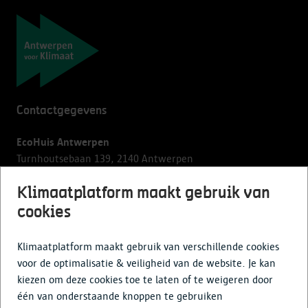
Navigatie
Contactgegevens
EcoHuis Antwerpen
Turnhoutsebaan 139, 2140 Antwerpen
Klimaatplatform maakt gebruik van
lwe@antwerpen.be
03 338 60 66
> elke werkdag van 09 tot 12.30 uur,
cookies
dinsdag/vrijdag ook van 13 tot 16 uur. Het gebouw is
gesloten op maandag.
Klimaatplatform maakt gebruik van verschillende cookies
voor de optimalisatie & veiligheid van de website. Je kan
kiezen om deze cookies toe te laten of te weigeren door
Sitemap
één van onderstaande knoppen te gebruiken