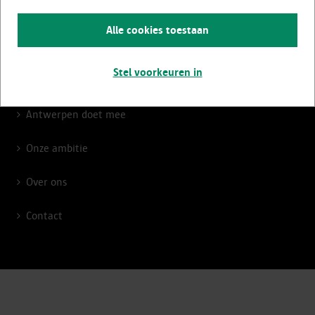
Advies en begeleiding
Alle cookies toestaan
Premies en subsidies
Stel voorkeuren in
Activiteiten
Antwerpen doet mee
Onze ambitie
Over ons
Contact