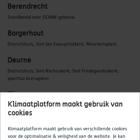
Berendrecht
Standbeeld voor OCMW-gebouw.
Borgerhout
Districtshuis, Sint-Jan-Evangelistkerk, Moorkensplein.
Deurne
Districtshuis, Sint-Rochuskerk, Sint-Fredeganduskerk,
sporthal Arenaplein.
Ekeren
Klimaatplatform maakt gebruik van
Standbeeld Den Bierpruver, Hof De Bist, Sint-
cookies
Lambertuskerk, Lancastermonument, Canadezenplein.
Hoboken
Klimaatplatform maakt gebruik van verschillende cookies
voor de optimalisatie & veiligheid van de website. Je kan
Kasteel Broydenborg, cultureel centrum Gravenhof, Onze-