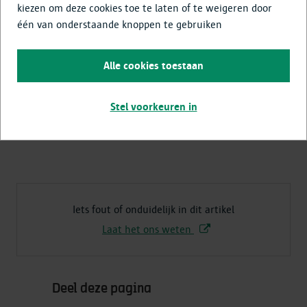
kiezen om deze cookies toe te laten of te weigeren door
Lieve-Vrouw-Geboortekerk, Sint-Jozefkerk.
één van onderstaande knoppen te gebruiken
Merksem
Alle cookies toestaan
Sint-Bartholomeuskerk.
Stel voorkeuren in
Wilrijk
Sint-Bavokerk en standbeeld De Kaeck.
Iets fout of onduidelijk in dit artikel
Laat het ons weten
Deel deze pagina