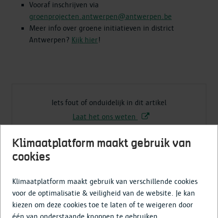
Vooraf inschrijven via
groenprojecten.antwerpen@antwerpen.be
Meer info over groene initiatieven in district
Antwerpen?
Kijk hier
!
Iets fout of onduidelijk in dit artikel
Laat het ons weten
Klimaatplatform maakt gebruik van
cookies
Deel deze activiteit
Klimaatplatform maakt gebruik van verschillende cookies
voor de optimalisatie & veiligheid van de website. Je kan
kiezen om deze cookies toe te laten of te weigeren door
één van onderstaande knoppen te gebruiken